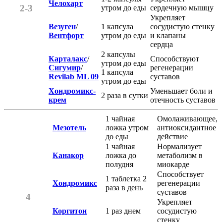
Челохарт
2-3
утром до еды
сердечную мышцу
Укрепляет
Везуген
/
1 капсула
сосудистую стенку
Вентфорт
утром до еды
и клапаны
сердца
2 капсулы
Карталакс
/
Способствуют
утром до еды
Сигумир
/
регенерации
1 капсула
Revilab ML 09
суставов
утром до еды
Хондромикс-
Уменьшает боли и
2 раза в сутки
крем
отечность суставов
1 чайная
Омолаживающее,
Мезотель
ложка утром
антиоксидантное
до еды
действие
1 чайная
Нормализует
Канакор
ложка до
метаболизм в
полудня
миокарде
Способствует
1 таблетка 2
Хондромикс
регенерации
раза в день
суставов
4
Укрепляет
Коргитон
1 раз днем
сосудистую
стенку