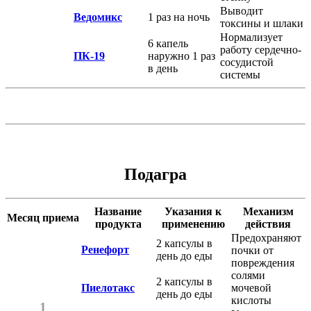
Выводит
Ведомикс
1 раз на ночь
токсины и шлаки
Нормализует
6 капель
работу сердечно-
ПК-19
наружно 1 раз
сосудистой
в день
системы
Подагра
Название
Указания к
Механизм
Месяц приема
продукта
применению
действия
Предохраняют
2 капсулы в
Ренефорт
почки от
день до еды
повреждения
солями
2 капсулы в
Пиелотакс
мочевой
день до еды
кислоты
1