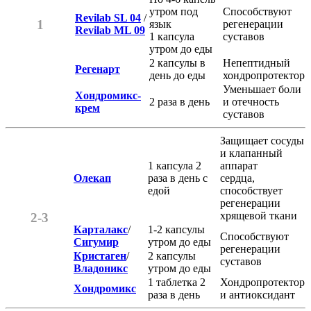
утром под
Способствуют
Revilab SL 04
/
1
язык
регенерации
Revilab ML 09
1 капсула
суставов
утром до еды
2 капсулы в
Непептидный
Регенарт
день до еды
хондропротектор
Уменьшает боли
Хондромикс-
2 раза в день
и отечность
крем
суставов
Защищает сосуды
и клапанный
1 капсула 2
аппарат
Олекап
раза в день с
сердца,
едой
способствует
регенерации
хрящевой ткани
2-3
Карталакс
/
1-2 капсулы
Способствуют
Сигумир
утром до еды
регенерации
Кристаген
/
2 капсулы
суставов
Владоникс
утром до еды
1 таблетка 2
Хондропротектор
Хондромикс
раза в день
и антиоксидант