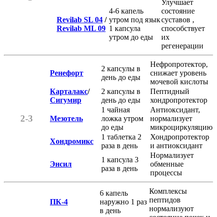
Улучшает
4-6 капель
состояние
Revilab SL 04
/
утром под язык
суставов ,
Revilab ML 09
1 капсула
способствует
утром до еды
их
регенерации
Нефропротектор,
2 капсулы в
Ренефорт
снижает уровень
день до еды
мочевой кислоты
Карталакс
/
2 капсулы в
Пептидный
Сигумир
день до еды
хондропротектор
1 чайная
Антиоксидант,
2-3
Мезотель
ложка утром
нормализует
до еды
микроциркуляцию
1 таблетка 2
Хондропротектор
Хондромикс
раза в день
и антиоксидант
Нормализует
1 капсула 3
Энсил
обменные
раза в день
процессы
Комплексы
6 капель
пептидов
ПК-4
наружно 1 раз
нормализуют
в день