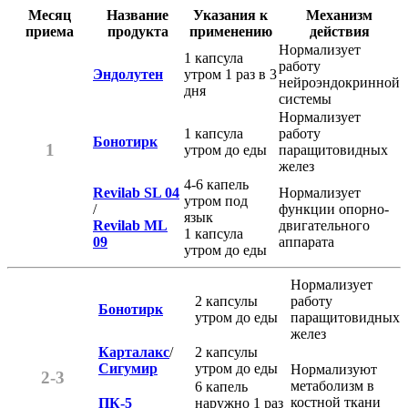
Месяц
Название
Указания к
Механизм
приема
продукта
применению
действия
Нормализует
1 капсула
работу
Эндолутен
утром 1 раз в 3
нейроэндокринной
дня
системы
Нормализует
1 капсула
работу
Бонотирк
1
утром до еды
паращитовидных
желез
4-6 капель
Revilab SL 04
Нормализует
утром под
/
функции опорно-
язык
Revilab ML
двигательного
1 капсула
09
аппарата
утром до еды
Нормализует
2 капсулы
работу
Бонотирк
утром до еды
паращитовидных
желез
Карталакс
/
2 капсулы
Сигумир
утром до еды
Нормализуют
2-3
метаболизм в
6 капель
костной ткани
ПК-5
наружно 1 раз