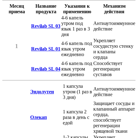
Месяц
Название
Указания к
Механизм
приема
продукта
применению
действия
4-6 капель
утром под
Антиаутоиммунное
Revilab SL 03
язык 1 раз в 3
действие
дня
Укрепляет
4-6 капель под
1
сосудистую стенку
Revilab SL 01
язык утром
и клапаны
ежедневно
сердца
4-6 капель под
Способствует
Revilab SL 04
язык утром
регенерации
ежедневно
суставов
1 капсула
Антиаутоиммунное
Эндолутен
утром (1 раз в
действие
3 дня)
Защищает сосуды и
клапанный аппарат
1 капсула 2
сердца,
Олекап
раза в день с
способствует
едой
регенерации
хрящевой ткани
1-2 капсулы
Укрепляет