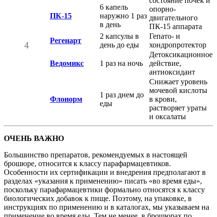
состояние почек и
6 капель
опорно-
ПК-15
наружно 1 раз
двигательного
в день
ПК-15 аппарата
2 капсулы в
Гепато- и
Регенарт
4
день до еды
хондропротектор
Детоксикационное
Ведомикс
1 раз на ночь
действие,
антиоксидант
Снижает уровень
мочевой кислоты
1 раз днем до
Флонорм
в крови,
еды
растворяет ураты
и оксалаты
ОЧЕНЬ ВАЖНО
Большинство препаратов, рекомендуемых в настоящей
брошюре, относится к классу парафармацевтиков.
Особенности их сертификации и внедрения предполагают в
разделах «указания к применению» писать «во время еды»,
поскольку парафармацевтики формально относятся к классу
биологических добавок к пище. Поэтому, на упаковке, в
инструкциях по применению и в каталогах, мы указываем на
применение во время еды. Тем не менее, в брошюрах по