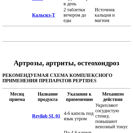
в день
2 таблетки
Источник
Кальсил-Т
вечером до
кальция и
еды
магния
Артрозы, артриты, остеохондроз
РЕКОМЕНДУЕМАЯ СХЕМА КОМПЛЕКСНОГО
ПРИМЕНЕНИЯ ПРЕПАРАТОВ PEPTIDES
Месяц
Название
Указания к
Механизм
приема
продукта
применению
действия
Укрепляют
сосудистую
4-6 капель под
Revilab SL 01
стенку,
язык утром
повышают
венозный тонус
По 4-6 капель