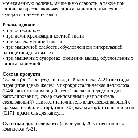
мочекаменную болезнь, мышечную слабость, а также при
гипопаратиреозе, включая гипокальциемию, мышечные
судороги, онемение мышц.
Рекомендован:
• при остеопорозе
• при деминерализации костной ткани
• при мочекаменной болезни
• при мышечной слабости, обусловленной гиперплазией
паращитовидных желез
• при мышечных судорогах, онемении мышц, обусловленных
гипокальциемией
Состав продукта
Состав (на 1 капсулу):
пептидный комплекс А-21 (пептиды
паращитовидных желез), микрокристаллическая целлюлоза
(Е460, антислеживающий агент), желатин (средство для
капсулирования), сахар свекловичный (наполнитель
связывающий), лактоза (наполнитель влагоудерживающий),
крахмал (стабилизатор), твин-80 (эмульгатор), титана диоксид
(Е171, краситель для капсул).
Суточная доза содержит:
(2 капсулы), 20 мг пептидного
комплекса А-21.