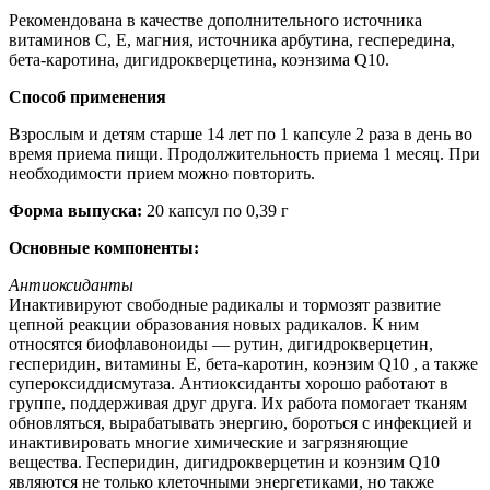
Рекомендована в качестве дополнительного источника
витаминов С, Е, магния, источника арбутина, геспередина,
бета-каротина, дигидрокверцетина, коэнзима Q10.
Способ применения
Взрослым и детям старше 14 лет по 1 капсуле 2 раза в день во
время приема пищи. Продолжительность приема 1 месяц. При
необходимости прием можно повторить.
Форма выпуска:
20 капсул по 0,39 г
Основные компоненты:
Антиоксиданты
Инактивируют свободные радикалы и тормозят развитие
цепной реакции образования новых радикалов. К ним
относятся биофлавоноиды — рутин, дигидрокверцетин,
гесперидин, витамины Е, бета-каротин, коэнзим Q10 , а также
супероксиддисмутаза. Антиоксиданты хорошо работают в
группе, поддерживая друг друга. Их работа помогает тканям
обновляться, вырабатывать энергию, бороться с инфекцией и
инактивировать многие химические и загрязняющие
вещества. Гесперидин, дигидрокверцетин и коэнзим Q10
являются не только клеточными энергетиками, но также