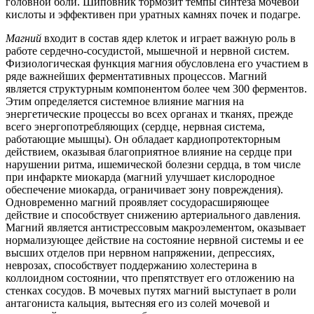
головной боли. Шиповник тормозит темпы синтеза мочевой
кислоты и эффективен при уратных камнях почек и подагре.
Магний
входит в состав ядер клеток и играет важную роль в
работе сердечно-сосудистой, мышечной и нервной систем.
Физиологическая функция магния обусловлена его участием в
ряде важнейших ферментативных процессов. Магний
является структурным компонентом более чем 300 ферментов.
Этим определяется системное влияние магния на
энергетические процессы во всех органах и тканях, прежде
всего энергопотребляющих (сердце, нервная система,
работающие мышцы). Он обладает кардиопротекторным
действием, оказывая благоприятное влияние на сердце при
нарушении ритма, ишемической болезни сердца, в том числе
при инфаркте миокарда (магний улучшает кислородное
обеспечение миокарда, ограничивает зону повреждения).
Одновременно магний проявляет сосудорасширяющее
действие и способствует снижению артериального давления.
Магний является антистрессовым макроэлементом, оказывает
нормализующее действие на состояние нервной системы и ее
высших отделов при нервном напряжении, депрессиях,
неврозах, способствует поддержанию холестерина в
коллоидном состоянии, что препятствует его отложению на
стенках сосудов. В мочевых путях магний выступает в роли
антагониста кальция, вытесняя его из солей мочевой и