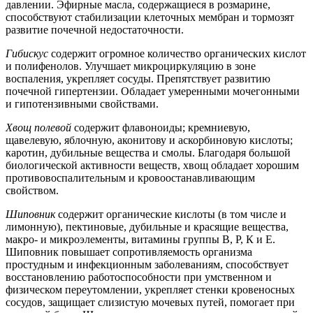
давлении. Эфирные масла, содержащиеся в розмарине,
способствуют стабилизации клеточных мембран и тормозят
развитие почечной недостаточности.
Гибискус
содержит огромное количество органических кислот
и полифенолов. Улучшает микроциркуляцию в зоне
воспаления, укрепляет сосуды. Препятствует развитию
почечной гипертензии. Обладает умеренными мочегонными
и гипотензивными свойствами.
Хвощ полевой
содержит флавоноиды; кремниевую,
щавелевую, яблочную, аконитову и аскорбиновую кислоты;
каротин, дубильные вещества и смолы. Благодаря большой
биологической активности веществ, хвощ обладает хорошим
противовоспалительным и кровоостанавливающим
свойством.
Шиповник
содержит органические кислоты (в том числе и
лимонную), пектиновые, дубильные и красящие вещества,
макро- и микроэлементы, витамины группы В, Р, К и Е.
Шиповник повышает сопротивляемость организма
простудным и инфекционным заболеваниям, способствует
восстановлению работоспособности при умственном и
физическом переутомлении, укрепляет стенки кровеносных
сосудов, защищает слизистую мочевых путей, помогает при