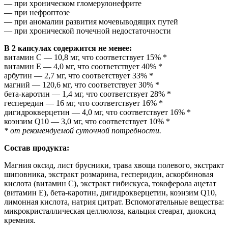
— при хроническом гломерулонефрите
— при нефроптозе
— при аномалии развития мочевыводящих путей
— при хронической почечной недостаточности
В 2 капсулах содержится не менее:
витамин С — 10,8 мг, что соответствует 15% *
витамин Е — 4,0 мг, что соответствует 40% *
арбутин — 2,7 мг, что соответствует 33% *
магний — 120,6 мг, что соответствует 30% *
бета-каротин — 1,4 мг, что соответствует 28% *
геспередин — 16 мг, что соответствует 16% *
дигидрокверцетин — 4,0 мг, что соответствует 16% *
коэнзим Q10 — 3,0 мг, что соответствует 10% *
* от рекомендуемой суточной потребности.
Состав продукта:
Магния оксид, лист брусники, трава хвоща полевого, экстракт
шиповника, экстракт розмарина, гесперидин, аскорбиновая
кислота (витамин С), экстракт гибискуса, токоферола ацетат
(витамин Е), бета-каротин, дигидрокверцетин, коэнзим Q10,
лимонная кислота, натрия цитрат. Вспомогательные вещества:
микрокристаллическая целлюлоза, кальция стеарат, диоксид
кремния.