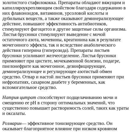
золотистого стафилококка. Препараты обладают вяжущим и
капилляроукрепляющим свойством благодаря содержанию в
них флавоноидов, витаминов, урсоловой кислоты и
дубильных веществ, а также оказывают деминерализующее
действие, повышают эффективность антибиотиков,
стимулируют фагоцитоз и другие защитные силы организма.
Листья брусники стимулируют выведение с мочой
остаточного азота, мочевины, креатинина как в результате
мочегонного эффекта, так и вследствие анаболического
действия гиперина (гиперозида). Препараты листьев
брусники усиливают желчеотделение. Листья брусники
применяют при цистите, мочекаменной болезни, подагре,
пиелонефрите как мочегонное, дезинфицирующее,
деминерализующее и регулирующее азотистый обмен
средство. Отвар и настой листьев брусники применяют при
нефропатиях, сахарном диабете у беременных, как
вспомогательное средство.
Натрия цитрат с
пособствуют подщелачиванию мочи и
смещению ее рН в сторону оптимальных значений, что
существенно повышает растворимость солей, таких как ураты
и оксалаты.
Розмарин
— эффективное тонизирующее средство. Он
оказывает благоприятное влияние при низком кровяном