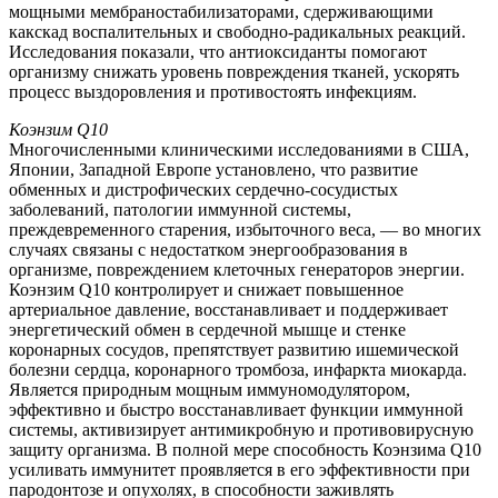
мощными мембраностабилизаторами, сдерживающими
какскад воспалительных и свободно-радикальных реакций.
Исследования показали, что антиоксиданты помогают
организму снижать уровень повреждения тканей, ускорять
процесс выздоровления и противостоять инфекциям.
Коэнзим Q10
Многочисленными клиническими исследованиями в США,
Японии, Западной Европе установлено, что развитие
обменных и дистрофических сердечно-сосудистых
заболеваний, патологии иммунной системы,
преждевременного старения, избыточного веса, — во многих
случаях связаны с недостатком энергообразования в
организме, повреждением клеточных генераторов энергии.
Коэнзим Q10 контролирует и снижает повышенное
артериальное давление, восстанавливает и поддерживает
энергетический обмен в сердечной мышце и стенке
коронарных сосудов, препятствует развитию ишемической
болезни сердца, коронарного тромбоза, инфаркта миокарда.
Является природным мощным иммуномодулятором,
эффективно и быстро восстанавливает функции иммунной
системы, активизирует антимикробную и противовирусную
защиту организма. В полной мере способность Коэнзима Q10
усиливать иммунитет проявляется в его эффективности при
пародонтозе и опухолях, в способности заживлять