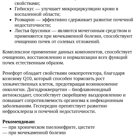
свойствами;
Гибискус — улучшает микроциркуляцию крови в
воспаленной области;
Розмарин — эффективно сдерживает развитие почечной
недостаточности;
Листья брусники — являются мочегонным средством и
применяются при мочекаменной болезни, способствуют
очищению почек от солевых отложений.
Комплексное применение данных компонентов, способствует
очищению, восстановлению и нормализации всех функций
почек естественным образом.
Ренефорт обладает свойствами онкопротектора, благодаря
коэнзиму Q10, который способен тормозить рост
злокачественных клеток, предотвращая возникновение
онкологии. Дигидрокверцетин – биофлавоноидный
антиоксидант, способствует скорейшему выздоровлению и
повышает сопротивляемость организма к инфекционным
заболеваниям. Геспередин препятствует развитию
нефросклероза и почечной недостаточности.
Рекомендован:
— при хроническом пиелонефрите, цистите
— при мочекаменной болезни