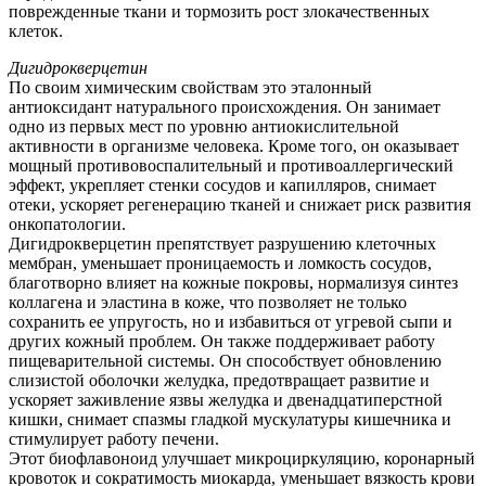
поврежденные ткани и тормозить рост злокачественных
клеток.
Дигидрокверцетин
По своим химическим свойствам это эталонный
антиоксидант натурального происхождения. Он занимает
одно из первых мест по уровню антиокислительной
активности в организме человека. Кроме того, он оказывает
мощный противовоспалительный и противоаллергический
эффект, укрепляет стенки сосудов и капилляров, снимает
отеки, ускоряет регенерацию тканей и снижает риск развития
онкопатологии.
Дигидрокверцетин препятствует разрушению клеточных
мембран, уменьшает проницаемость и ломкость сосудов,
благотворно влияет на кожные покровы, нормализуя синтез
коллагена и эластина в коже, что позволяет не только
сохранить ее упругость, но и избавиться от угревой сыпи и
других кожный проблем. Он также поддерживает работу
пищеварительной системы. Он способствует обновлению
слизистой оболочки желудка, предотвращает развитие и
ускоряет заживление язвы желудка и двенадцатиперстной
кишки, снимает спазмы гладкой мускулатуры кишечника и
стимулирует работу печени.
Этот биофлавоноид улучшает микроциркуляцию, коронарный
кровоток и сократимость миокарда, уменьшает вязкость крови