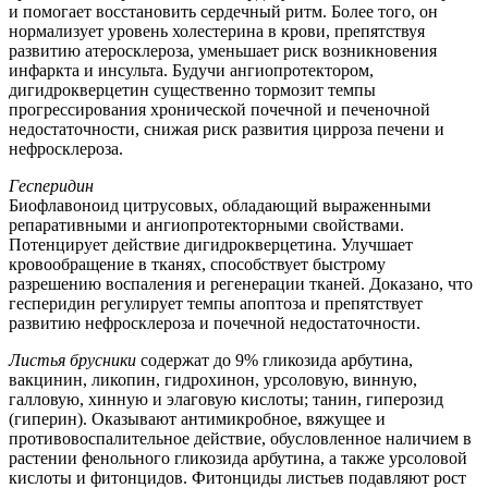
и помогает восстановить сердечный ритм. Более того, он
нормализует уровень холестерина в крови, препятствуя
развитию атеросклероза, уменьшает риск возникновения
инфаркта и инсульта. Будучи ангиопротектором,
дигидрокверцетин существенно тормозит темпы
прогрессирования хронической почечной и печеночной
недостаточности, снижая риск развития цирроза печени и
нефросклероза.
Гесперидин
Биофлавоноид цитрусовых, обладающий выраженными
репаративными и ангиопротекторными свойствами.
Потенцирует действие дигидрокверцетина. Улучшает
кровообращение в тканях, способствует быстрому
разрешению воспаления и регенерации тканей. Доказано, что
гесперидин регулирует темпы апоптоза и препятствует
развитию нефросклероза и почечной недостаточности.
Листья брусники
содержат до 9% гликозида арбутина,
вакцинин, ликопин, гидрохинон, урсоловую, винную,
галловую, хинную и элаговую кислоты; танин, гиперозид
(гиперин). Оказывают антимикробное, вяжущее и
противовоспалительное действие, обусловленное наличием в
растении фенольного гликозида арбутина, а также урсоловой
кислоты и фитонцидов. Фитонциды листьев подавляют рост