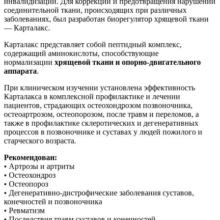
инвалидизации. Для коррекции и предотвращения нарушений
соединительной ткани, происходящих при различных
заболеваниях, был разработан биорегулятор хрящевой ткани
— Карталакс.
Карталакс представляет собой пептидный комплекс,
содержащий аминокислоты, способствующие
нормализации
хрящевой ткани и опорно-двигательного
аппарата
.
При клиническом изучении установлена эффективность
Карталакса в комплексной профилактике и лечении
пациентов, страдающих остеохондрозом позвоночника,
остеоартрозом, остеопорозом, после травм и переломов, а
также в профилактике склеротических и дегенеративных
процессов в позвоночнике и суставах у людей пожилого и
старческого возраста.
Рекомендован:
• Артрозы и артриты
• Остеохондроз
• Остеопороз
• Дегенеративно-дистрофические заболевания суставов,
конечностей и позвоночника
• Ревматизм
• Последствия травм суставов и конечностей