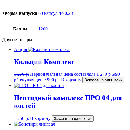
Форма выпуска
60 капсул по 0,2 г
Баллы
1200
Другие товары
Акция
Кальций Комплекс
1 270
р.
Первоначальная цена составляла 1 270 р..
990
р.
Текущая цена: 990 р..
В корзину
Заказать в один клик
Пептидный комплекс ПРО 04 для
костей
1 250
р.
В корзину
Заказать в один клик