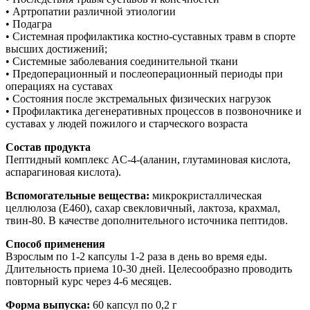
• Артропатии различной этиологии
• Подагра
• Системная профилактика костно-суставных травм в спорте
высших достижений;
• Системные заболевания соединительной ткани
• Предоперационный и послеоперационный периоды при
операциях на суставах
• Состояния после экстремальных физических нагрузок
• Профилактика дегенеративных процессов в позвоночнике и
суставах у людей пожилого и старческого возраста
Состав продукта
Пептидный комплекс АC-4-(аланин, глутаминовая кислота,
аспарагиновая кислота).
Вспомогательные вещества:
микрокристаллическая
целлюлоза (Е460), сахар свекловичный, лактоза, крахмал,
твин-80. В качестве дополнительного источника пептидов.
Способ применения
Взрослым по 1-2 капсулы 1-2 раза в день во время еды.
Длительность приема 10-30 дней. Целесообразно проводить
повторный курс через 4-6 месяцев.
Форма выпуска:
60 капсул по 0,2 г