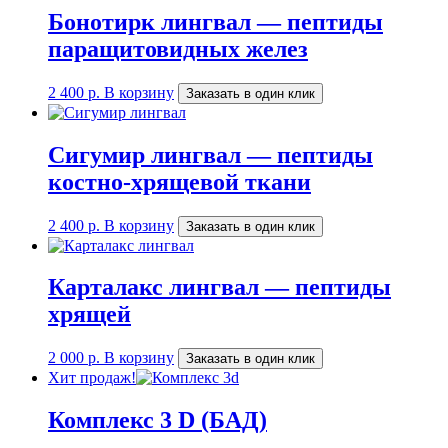
Бонотирк лингвал — пептиды
паращитовидных желез
2 400
р.
В корзину
Заказать в один клик
Сигумир лингвал — пептиды
костно-хрящевой ткани
2 400
р.
В корзину
Заказать в один клик
Карталакс лингвал — пептиды
хрящей
2 000
р.
В корзину
Заказать в один клик
Хит продаж!
Комплекс 3 D (БАД)