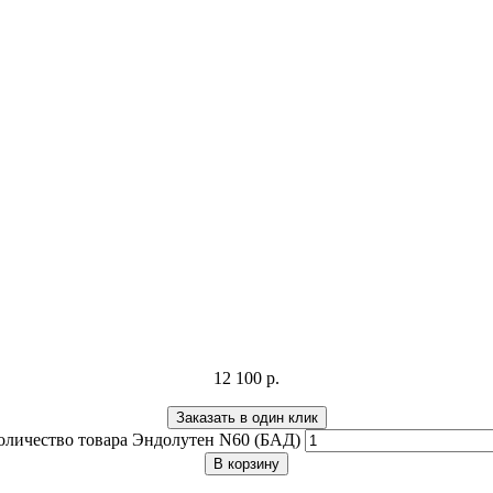
12 100
р.
Заказать в один клик
оличество товара Эндолутен N60 (БАД)
В корзину