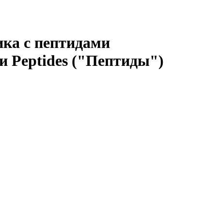
ика с пептидами
 Peptides ("Пептиды")