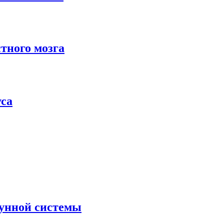
тного мозга
са
унной системы