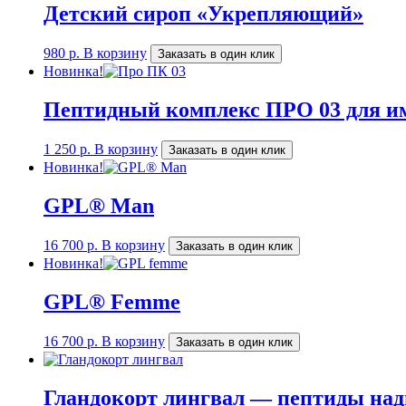
Детский сироп «Укрепляющий»
980
р.
В корзину
Заказать в один клик
Новинка!
Пептидный комплекс ПРО 03 для и
1 250
р.
В корзину
Заказать в один клик
Новинка!
GPL® Man
16 700
р.
В корзину
Заказать в один клик
Новинка!
GPL® Femme
16 700
р.
В корзину
Заказать в один клик
Гландокорт лингвал — пептиды на