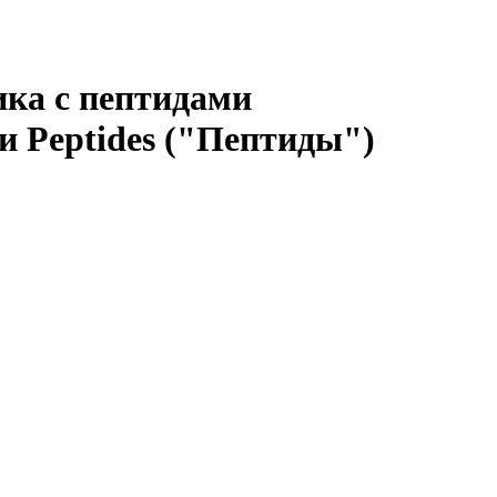
ика с пептидами
 Peptides ("Пептиды")