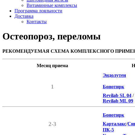
Витаминные комплексы
Программа лояльности
Доставка
Контакты
Остеопороз, переломы
РЕКОМЕНДУЕМАЯ СХЕМА КОМПЛЕКСНОГО ПРИМЕНЕ
Месяц приема
Н
Эндолутен
1
Бонотирк
Revilab SL 04
/
Revilab ML 09
Бонотирк
2-3
Карталакс
/
Си
ПК-5