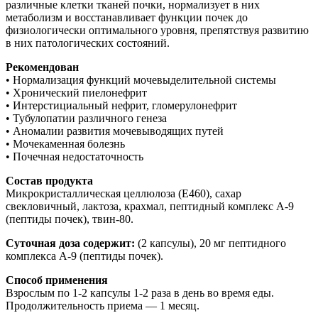
различные клетки тканей почки, нормализует в них
метаболизм и восстанавливает функции почек до
физиологически оптимального уровня, препятствуя развитию
в них патологических состояний.
Рекомендован
• Нормализация функций мочевыделительной системы
• Хронический пиелонефрит
• Интерстициальный нефрит, гломерулонефрит
• Тубулопатии различного генеза
• Аномалии развития мочевыводящих путей
• Мочекаменная болезнь
• Почечная недостаточность
Состав продукта
Микрокристаллическая целлюлоза (Е460), сахар
свекловичный, лактоза, крахмал, пептидный комплекс А-9
(пептиды почек), твин-80.
Суточная доза содержит:
(2 капсулы), 20 мг пептидного
комплекса А-9 (пептиды почек).
Способ применения
Взрослым по 1-2 капсулы 1-2 раза в день во время еды.
Продолжительность приема — 1 месяц.