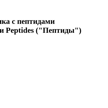
ика с пептидами
 Peptides ("Пептиды")