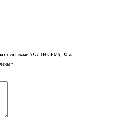
ющая с пептидами YOUTH GEMS, 90 мл”
ечены
*