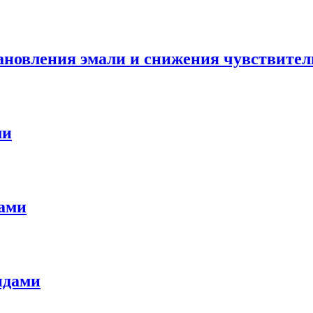
тановления эмали и снижения чувствител
ми
дами
идами