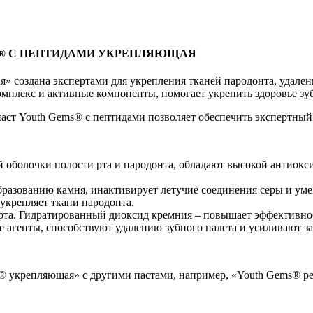
S® С ПЕПТИДАМИ УКРЕПЛЯЮЩАЯ
оздана экспертами для укрепления тканей пародонта, удаления
мплекс и активные компоненты, помогает укрепить здоровье зуб
ст Youth Gems® с пептидами позволяет обеспечить экспертный 
й оболочки полости рта и пародонта, обладают высокой антиокс
бразованию камня, инактивирует летучие соединения серы и умен
укрепляет ткани пародонта.
 рта. Гидратированный диоксид кремния – повышает эффективн
агенты, способствуют удалению зубного налета и усиливают за
ems® укрепляющая» с другими пастами, например, «Youth Gems® 