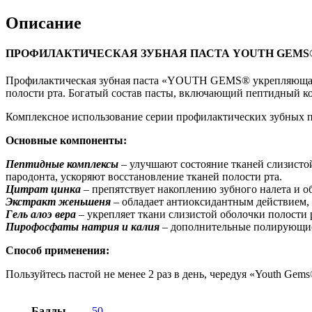
Описание
ПРОФИЛАКТИЧЕСКАЯ ЗУБНАЯ ПАСТА YOUTH GEM
Профилактическая зубная паста «YOUTH GEMS® укрепляющая» с
полости рта. Богатый состав пасты, включающий пептидный ко
Комплексное использование серии профилактических зубных па
Основные компоненты:
Пептидные комплексы
– улучшают состояние тканей слизисто
пародонта, ускоряют восстановление тканей полости рта.
Цитрат цинка
– препятствует накоплению зубного налета и о
Экстракт женьшеня
– обладает антиоксидантным действием, 
Гель алоэ вера
– укрепляет ткани слизистой оболочки полости
Пирофосфаты натрия и калия
– дополнительные полирующие 
Способ применения:
Пользуйтесь пастой не менее 2 раз в день, чередуя «Youth G
Баллы
50