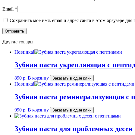
Email
*
Сохранить моё имя, email и адрес сайта в этом браузере д
Другие товары
Новинка!
Зубная паста укрепляющая с пепт
890
р.
В корзину
Заказать в один клик
Новинка!
Зубная паста реминерализующая с
990
р.
В корзину
Заказать в один клик
Зубная паста для проблемных десе