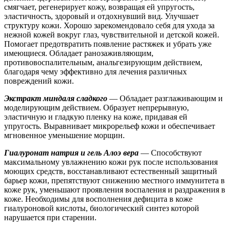
смягчает, регенерирует кожу, возвращая ей упругость,
эластичность, здоровый и отдохнувший вид. Улучшает
структуру кожи. Хорошо зарекомендовало себя для ухода за
нежной кожей вокруг глаз, чувствительной и детской кожей.
Помогает предотвратить появление растяжек и убрать уже
имеющиеся. Обладает ранозаживляющим,
противовоспалительным, анальгезирующим действием,
благодаря чему эффективно для лечения различных
повреждений кожи.
Экстракт миндаля сладкого
— Обладает разглаживающим и
моделирующим действием. Образует непрерывную,
эластичную и гладкую пленку на коже, придавая ей
упругость. Выравнивает микрорельеф кожи и обеспечивает
мгновенное уменьшение морщин.
Гиалуронат натрия и гель Алоэ вера
— Способствуют
максимальному увлажнению кожи рук после использования
моющих средств, восстанавливают естественный защитный
барьер кожи, препятствуют снижению местного иммунитета в
коже рук, уменьшают проявления воспаления и раздражения в
коже. Необходимы для восполнения дефицита в коже
гиалуроновой кислоты, биологический синтез которой
нарушается при старении.