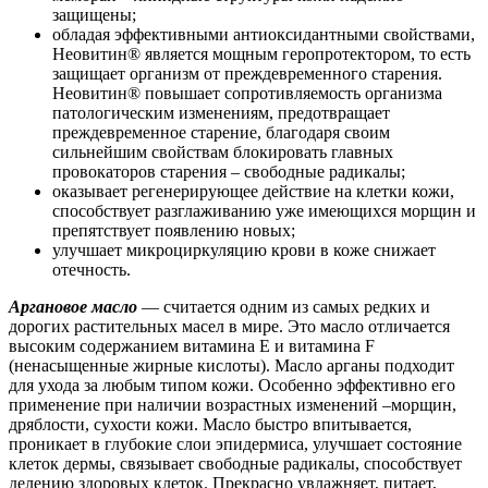
защищены;
обладая эффективными антиоксидантными свойствами,
Неовитин® является мощным геропротектором, то есть
защищает организм от преждевременного старения.
Неовитин® повышает сопротивляемость организма
патологическим изменениям, предотвращает
преждевременное старение, благодаря своим
сильнейшим свойствам блокировать главных
провокаторов старения – свободные радикалы;
оказывает регенерирующее действие на клетки кожи,
способствует разглаживанию уже имеющихся морщин и
препятствует появлению новых;
улучшает микроциркуляцию крови в коже снижает
отечность.
Аргановое масло
— считается одним из самых редких и
дорогих растительных масел в мире. Это масло отличается
высоким содержанием витамина E и витамина F
(ненасыщенные жирные кислоты). Масло арганы подходит
для ухода за любым типом кожи. Особенно эффективно его
применение при наличии возрастных изменений –морщин,
дряблости, сухости кожи. Масло быстро впитывается,
проникает в глубокие слои эпидермиса, улучшает состояние
клеток дермы, связывает свободные радикалы, способствует
делению здоровых клеток. Прекрасно увлажняет, питает,