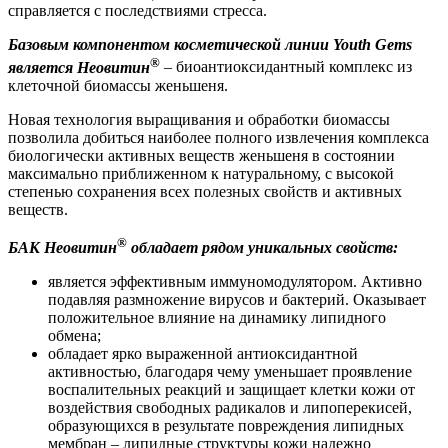
справляется с последствиями стресса.
Базовым компонентом косметической линии Youth Gems
®
является Неовитин
– биоантиоксидантный комплекс из
клеточной биомассы женьшеня.
Новая технология выращивания и обработки биомассы
позволила добиться наиболее полного извлечения комплекса
биологически активных веществ женьшеня в состоянии
максимально приближенном к натуральному, с высокой
степенью сохранения всех полезных свойств и активных
веществ.
®
БАК Неовитин
обладает рядом уникальных свойств:
является эффективным иммуномодулятором. Активно
подавляя размножение вирусов и бактерий. Оказывает
положительное влияние на динамику липидного
обмена;
обладает ярко выраженной антиоксидантной
активностью, благодаря чему уменьшает проявление
воспалительных реакций и защищает клетки кожи от
воздействия свободных радикалов и липоперекисей,
образующихся в результате повреждения липидных
мембран – липидные структуры кожи надежно