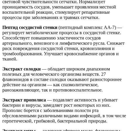
световой чувствительности сетчатки. Нормализует
проницаемость сосудов, уменьшает проявления местной
воспалительной реакции, стимулирует репаративные
процессы при заболеваниях и травмах сетчатки.
Пептид сосудистой стенки
(пептидный комплекс АА-7) —
регулирует метаболические процессы в сосудистой стенке.
Способствует повышению эластичности сосудов
артериального, венозного и лимфатического русла. Снижает
риск повреждения сосудистой стенки, кровоизлияния и
тромбообразования. Улучшает кровоснабжение органов и
тканей.
Экстракт солодки
— обладает широким диапазоном
полезных для человеческого организма веществ. 27
флавоноидов в составе солодки оказывают разностороннее
действие на организм — как спазмолитическое,
ранозаживляющее, так и противовоспалительное.
Экстракт прополиса
— подавляет активность и убивает
бактерии и вирусы, замедляет рост некоторых из них.
Прополис борется с заболеваниями полости рта
обусловленными различными видами инфекций, в том числе
герпетической, грибковой, бактериальной природы.
Экстракт мяты
— содержит эфирное масло, флавоноиды,