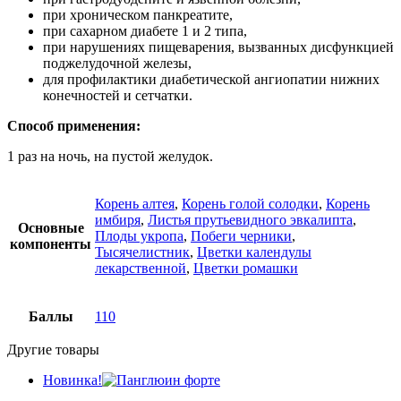
при хроническом панкреатите,
при сахарном диабете 1 и 2 типа,
при нарушениях пищеварения, вызванных дисфункцией
поджелудочной железы,
для профилактики диабетической ангиопатии нижних
конечностей и сетчатки.
Способ применения:
1 раз на ночь, на пустой желудок.
Корень алтея
,
Корень голой солодки
,
Корень
имбиря
,
Листья прутьевидного эвкалипта
,
Основные
Плоды укропа
,
Побеги черники
,
компоненты
Тысячелистник
,
Цветки календулы
лекарственной
,
Цветки ромашки
Баллы
110
Другие товары
Новинка!