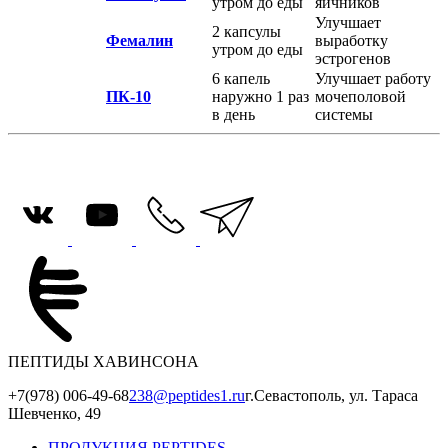
утром до еды
яичников
Улучшает
2 капсулы
Фемалин
выработку
утром до еды
эстрогенов
6 капель
Улучшает работу
ПК-10
наружно 1 раз
мочеполовой
в день
системы
ПЕПТИДЫ ХАВИНСОНА
+7(978) 006-49-68
238@peptides1.ru
г.Севастополь, ул. Тараса
Шевченко, 49
ПРОДУКЦИЯ PEPTIDES