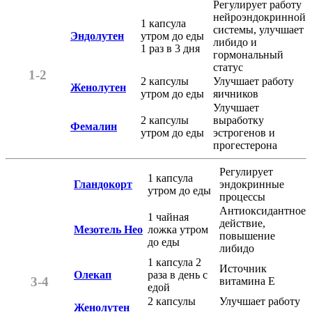
Регулирует работу
нейроэндокринной
1 капсула
системы, улучшает
Эндолутен
утром до еды
либидо и
1 раз в 3 дня
гормональный
статус
1-2
2 капсулы
Улучшает работу
Женолутен
утром до еды
яичников
Улучшает
2 капсулы
выработку
Фемалин
утром до еды
эстрогенов и
прогестерона
Регулирует
1 капсула
Гландокорт
эндокринные
утром до еды
процессы
Антиоксидантное
1 чайная
действие,
Мезотель Нео
ложка утром
повышение
до еды
либидо
1 капсула 2
Источник
Олекап
раза в день с
3-4
витамина Е
едой
2 капсулы
Улучшает работу
Женолутен