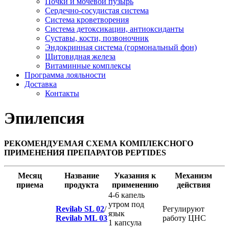
Почки и мочевой пузырь
Сердечно-сосудистая система
Система кроветворения
Система детоксикации, антиоксиданты
Суставы, кости, позвоночник
Эндокринная система (гормональный фон)
Щитовидная железа
Витаминные комплексы
Программа лояльности
Доставка
Контакты
Эпилепсия
РЕКОМЕНДУЕМАЯ СХЕМА КОМПЛЕКСНОГО
ПРИМЕНЕНИЯ ПРЕПАРАТОВ PEPTIDES
Месяц
Название
Указания к
Механизм
приема
продукта
применению
действия
4-6 капель
утром под
Revilab SL 02
/
Регулируют
язык
Revilab ML 03
работу ЦНС
1 капсула