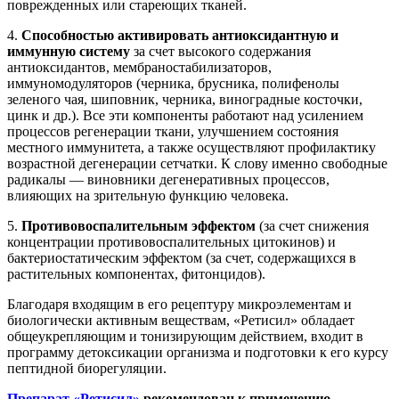
поврежденных или стареющих тканей.
4.
Способностью активировать антиоксидантную и
иммунную систему
за счет высокого содержания
антиоксидантов, мембраностабилизаторов,
иммуномодуляторов (черника, брусника, полифенолы
зеленого чая, шиповник, черника, виноградные косточки,
цинк и др.). Все эти компоненты работают над усилением
процессов регенерации ткани, улучшением состояния
местного иммунитета, а также осуществляют профилактику
возрастной дегенерации сетчатки. К слову именно свободные
радикалы — виновники дегенеративных процессов,
влияющих на зрительную функцию человека.
5.
Противовоспалительным эффектом
(за счет снижения
концентрации противовоспалительных цитокинов) и
бактериостатическим эффектом (за счет, содержащихся в
растительных компонентах, фитонцидов).
Благодаря входящим в его рецептуру микроэлементам и
биологически активным веществам, «Ретисил» обладает
общеукрепляющим и тонизирующим действием, входит в
программу детоксикации организма и подготовки к его курсу
пептидной биорегуляции.
Препарат «Ретисил»
рекомендован к применению