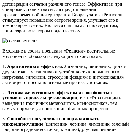
дегенерации сетчатки различного генеза. Эффективен при
синдроме усталых глаз и для предотвращения
преждевременной потери зрения. Биорегулятор «Ретисил»
стимулирует повышение остроты зрения, улучшает его в
темное время суток. Является сильным антиоксидантом,
капилляропротектором и адаптогеном.
Входящие в состав препарата
«Ретисил»
растительные
компоненты обладают следующими свойствами:
1.
Адаптогенным эффектом.
Лимонник, шиповник, цинк и
другие травы увеличивают устойчивость к повышенным
нагрузкам, гипоксии, стрессу, инфекциям и интоксикациям,
активируют восстановительные процессы в тканях.
2.
Легким желчегонным эффектом
и способностью
усиливать процессы детоксикации
, т.е. нейтрализации и
выведения токсичных метаболитов, ксенобиотиков, тем
самым нормализуя протекание обменных процессов.
3.
Способностью усиливать и нормализовать
микроциркуляцию
(шиповник, черника, лимонник, зеленый
чай, виноградные косточки, крапива), улучшая питание