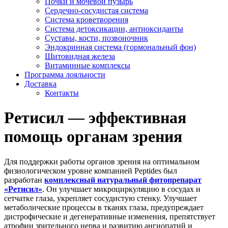
Почки и мочевой пузырь
Сердечно-сосудистая система
Система кроветворения
Система детоксикации, антиоксиданты
Суставы, кости, позвоночник
Эндокринная система (гормональный фон)
Щитовидная железа
Витаминные комплексы
Программа лояльности
Доставка
Контакты
Ретисил ― эффективная
помощь органам зрения
Для поддержки работы органов зрения на оптимальном
физиологическом уровне компанией Peptides был
разработан
комплексный натуральный фитопрепарат
«Ретисил»
. Он улучшает микроциркуляцию в сосудах и
сетчатке глаза, укрепляет сосудистую стенку. Улучшает
метаболические процессы в тканях глаза, предупреждает
дистрофические и дегенеративные изменения, препятствует
атрофии зрительного нерва и развитию ангиопатий и