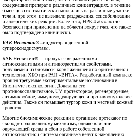
содержащие препарат в различных концентрациях, в течение
6 месяцев систематически наносились на различные участки
тела и, при этом, не вызывали раздражения, сенсибилизации
и аллергических реакций. Более того, НРЕ-4 абсолютно
безопасен при применении на области вокруг глаз, что также
было подтверждено клинически.
БАК Неовитин®
–индуктор эндогенной
супероксиддисмутазы.
БАК Неовитин® — продукт с выраженными
антиоксидантными и антивозрастными свойствами,
получаемый из биомассы корня женьшеня по оригинальной
технологии ХБО при РАН «ВИТА». Разработанный комплекс
прошел требуемые экспериментальные исследования в
Институте токсикологии. Доказаны его
противовоспалительное, UV-протекторное, регенерируещее,
антимикробное, иммуномодулирующее и противоопухолевое
действия. Также он повышает тургор кожи и местный кожный
кровоток.
Многие биохимические реакции в организме протекают по
свободно-радикальному механизму, однако влияние
окружающей среды и сбои в работе собственной
антиоксидантной системы организма ведут к накоплению