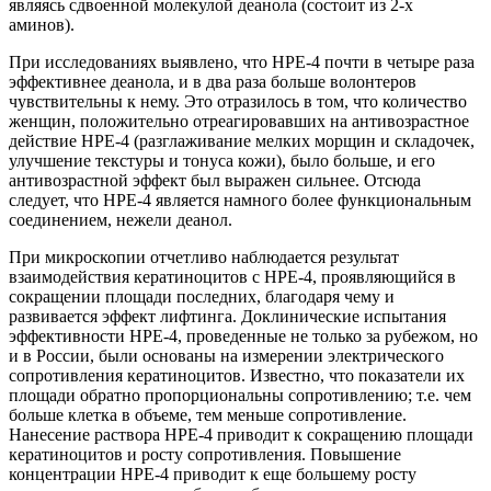
являясь сдвоенной молекулой деанола (состоит из 2-х
аминов).
При исследованиях выявлено, что НРЕ-4 почти в четыре раза
эффективнее деанола, и в два раза больше волонтеров
чувствительны к нему. Это отразилось в том, что количество
женщин, положительно отреагировавших на антивозрастное
действие НРЕ-4 (разглаживание мелких морщин и складочек,
улучшение текстуры и тонуса кожи), было больше, и его
антивозрастной эффект был выражен сильнее. Отсюда
следует, что НРЕ-4 является намного более функциональным
соединением, нежели деанол.
При микроскопии отчетливо наблюдается результат
взаимодействия кератиноцитов с НРЕ-4, проявляющийся в
сокращении площади последних, благодаря чему и
развивается эффект лифтинга. Доклинические испытания
эффективности НРЕ-4, проведенные не только за рубежом, но
и в России, были основаны на измерении электрического
сопротивления кератиноцитов. Известно, что показатели их
площади обратно пропорциональны сопротивлению; т.е. чем
больше клетка в объеме, тем меньше сопротивление.
Нанесение раствора НРЕ-4 приводит к сокращению площади
кератиноцитов и росту сопротивления. Повышение
концентрации НРЕ-4 приводит к еще большему росту