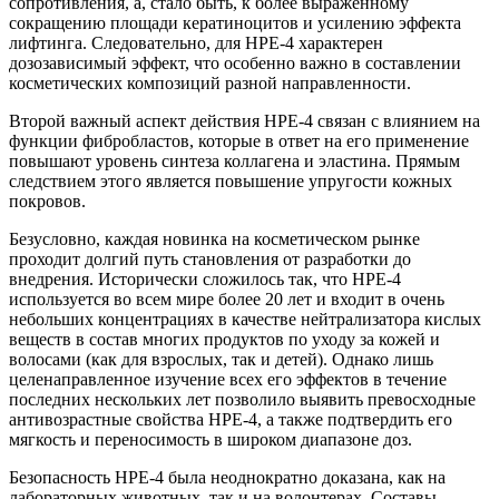
сопротивления, а, стало быть, к более выраженному
сокращению площади кератиноцитов и усилению эффекта
лифтинга. Следовательно, для НРЕ-4 характерен
дозозависимый эффект, что особенно важно в составлении
косметических композиций разной направленности.
Второй важный аспект действия НРЕ-4 связан с влиянием на
функции фибробластов, которые в ответ на его применение
повышают уровень синтеза коллагена и эластина. Прямым
следствием этого является повышение упругости кожных
покровов.
Безусловно, каждая новинка на косметическом рынке
проходит долгий путь становления от разработки до
внедрения. Исторически сложилось так, что НРЕ-4
используется во всем мире более 20 лет и входит в очень
небольших концентрациях в качестве нейтрализатора кислых
веществ в состав многих продуктов по уходу за кожей и
волосами (как для взрослых, так и детей). Однако лишь
целенаправленное изучение всех его эффектов в течение
последних нескольких лет позволило выявить превосходные
антивозрастные свойства НРЕ-4, а также подтвердить его
мягкость и переносимость в широком диапазоне доз.
Безопасность НРЕ-4 была неоднократно доказана, как на
лабораторных животных, так и на волонтерах. Составы,