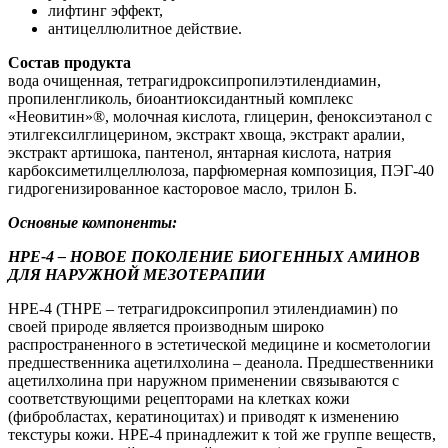
лифтинг эффект,
антицеллюлитное действие.
Состав продукта
вода очищенная, тетрагидроксипропилэтилендиамин,
пропиленгликоль, биоантиоксидантный комплекс
«Неовитин»®, молочная кислота, глицерин, феноксиэтанол с
этилгексилглицерином, экстракт хвоща, экстракт аралии,
экстракт артишока, пантенол, янтарная кислота, натрия
карбоксиметилцеллюлоза, парфюмерная композиция, ПЭГ-40
гидрогенизированное касторовое масло, трилон Б.
Основные компоненты:
НРЕ-4 – НОВОЕ ПОКОЛЕНИЕ БИОГЕННЫХ АМИНОВ
ДЛЯ НАРУЖНОЙ МЕЗОТЕРАПИИ
НРЕ-4 (ТНРЕ – тетрагидроксипропил этилендиамин) по
своей природе является производным широко
распространенного в эстетической медицине и косметологии
предшественника ацетилхолина – деанола. Предшественники
ацетилхолина при наружном применении связываются с
соответствующими рецепторами на клетках кожи
(фибробластах, кератиноцитах) и приводят к изменению
текстуры кожи. НРЕ-4 принадлежит к той же группе веществ,