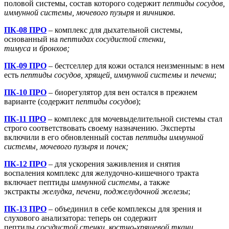
половой системы, состав которого содержит
пептиды сосудов,
иммунной системы, мочевого пузыря
и
яичников.
ПК-08 ПРО
– комплекс для дыхательной системы,
основанный на
пептидах сосудистой стенки,
тимуса
и
бронхов;
ПК-09 ПРО
– бестселлер для кожи остался неизменным: в нем
есть
пептиды сосудов, хрящей, иммунной системы
и
печени
;
ПК-10 ПРО
– биорегулятор для вен остался в прежнем
варианте (содержит
пептиды сосудов
);
ПК-11 ПРО
– комплекс для мочевыделительной системы стал
строго соответствовать своему назначению. Эксперты
включили в его обновленный состав
пептиды иммунной
системы, мочевого пузыря
и
почек;
ПК-12 ПРО
– для ускорения заживления и снятия
воспаления
комплекс для желудочно-кишечного тракта
включает пептиды
иммунной системы
, а также
экстракты
желудка, печени, поджелудочной железы
;
ПК-13 ПРО
– объединил в себе комплексы для зрения и
слухового анализатора: теперь он содержит
пептиды
сосудистой стенки, костно-хрящевой ткани,