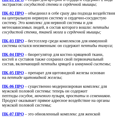
экстрактов:
сосудистой стенки
и
сердечной мышцы
;
ПК-02 ПРО
– объединил в себе сразу два подхода воздействия
на центральную нервную систему и сердечно-сосудистую
систему. Это комплекс для нервной системы и для
метеозависимых людей, в состав которого вошли:
пептиды
сосудистой стенки, тканей мозга и сердечной мышцы;
ПК-03 ПРО
– бестселлер среди комплексов для иммунной
системы остался неизменным: он содержит
пептиды тимуса
;
ПК-04 ПРО
– биорегулятор для костно-хрящевой ткани,
костей и суставов также сохранил свой первоначальный
состав, включающий
пептиды хрящей и иммунной системы
;
ПК-05 ПРО
– препарат для щитовидной железы основан
на
пептиде щитовидной железы
;
ПК-06 ПРО
– существенно модернизирован комплекс для
мужской половой системы: теперь он содержит
пептиды
сосудов, мочевого пузыря, простаты
и
семенников
.
Продукт оказывает прямое адресное воздействие на органы
мужской половой системы;
ПК-07 ПРО
– это обновленный комплекс для женской