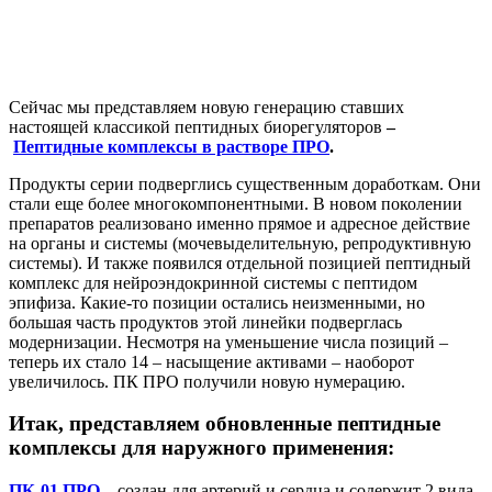
Сейчас мы представляем новую генерацию ставших
настоящей классикой пептидных биорегуляторов
–
Пептидные комплексы в растворе ПРО
.
Продукты серии подверглись существенным доработкам. Они
стали еще более многокомпонентными. В новом поколении
препаратов реализовано именно прямое и адресное действие
на органы и системы (мочевыделительную, репродуктивную
системы). И также появился отдельной позицией пептидный
комплекс
для нейроэндокринной системы с пептидом
эпифиза. Какие-то позиции остались неизменными, но
большая часть продуктов этой линейки подверглась
модернизации. Несмотря на уменьшение числа позиций –
теперь их стало 14 – насыщение активами – наоборот
увеличилось. ПК ПРО получили новую нумерацию.
Итак, представляем обновленные пептидные
комплексы для наружного применения:
ПК-01 ПРО
– создан для артерий и сердца и содержит 2 вида