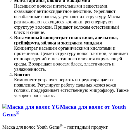
Масла арганы, кокоса и макадамии
Насыщают волосы питательными веществами,
оказывают антиоксидантное действие. Укрепляют
ослабленные волосы, улучшают их структуру. Масла
разглаживают секущиеся кончики, регенерируют
структуру волокон. Придают волосам естественный
блеск и сияние.
Витаминный концентрат соков киви, апельсина,
грейпфрута, яблока и экстракта миндаля
Концентрат насыщен органическими кислотами и
протеинами. Делает структуру волос плотной, защищает
от повреждений и негативного влияния окружающей
среды. Возвращает волосам блеск, эластичность и
увлажненность.
Биотин
Компонент устраняет перхоть и предотвращает ее
появление. Регулирует работу сальных желез кожи
головы, поддерживает естественную микрофлору. Также
ускоряет рост волос.
Маска для волос от Youth
®
Gems
®
Маска для волос Youth Gems
– пептидный продукт,