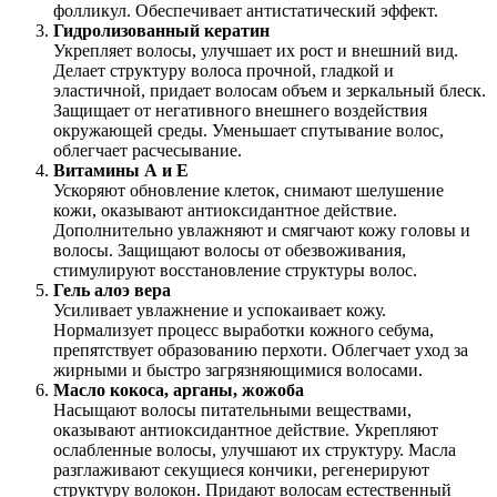
фолликул. Обеспечивает антистатический эффект.
Гидролизованный кератин
Укрепляет волосы, улучшает их рост и внешний вид.
Делает структуру волоса прочной, гладкой и
эластичной, придает волосам объем и зеркальный блеск.
Защищает от негативного внешнего воздействия
окружающей среды. Уменьшает спутывание волос,
облегчает расчесывание.
Витамины А и Е
Ускоряют обновление клеток, снимают шелушение
кожи, оказывают антиоксидантное действие.
Дополнительно увлажняют и смягчают кожу головы и
волосы. Защищают волосы от обезвоживания,
стимулируют восстановление структуры волос.
Гель алоэ вера
Усиливает увлажнение и успокаивает кожу.
Нормализует процесс выработки кожного себума,
препятствует образованию перхоти. Облегчает уход за
жирными и быстро загрязняющимися волосами.
Масло кокоса, арганы, жожоба
Насыщают волосы питательными веществами,
оказывают антиоксидантное действие. Укрепляют
ослабленные волосы, улучшают их структуру. Масла
разглаживают секущиеся кончики, регенерируют
структуру волокон. Придают волосам естественный