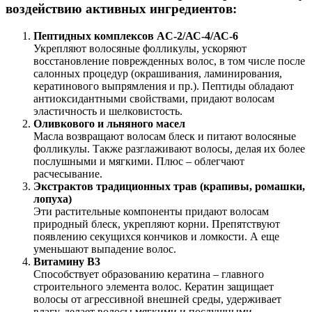
воздействию активных ингредиентов:
Пептидных комплексов AC-2/
АС-
4/
АС-
6
Укрепляют волосяные фолликулы, ускоряют
восстановление поврежденных волос, в том числе после
салонных процедур (окрашивания, ламинирования,
кератинового выпрямления и пр.). Пептиды обладают
антиоксидантными свойствами, придают волосам
эластичность и шелковистость.
Оливкового и льняного масел
Масла возвращают волосам блеск и питают волосяные
фолликулы. Также разглаживают волосы, делая их более
послушными и мягкими. Плюс – облегчают
расчесывание.
Экстрактов традиционных трав (крапивы, ромашки,
лопуха)
Эти растительные компоненты придают волосам
природный блеск, укрепляют корни. Препятствуют
появлению секущихся кончиков и ломкости. А еще
уменьшают выпадение волос.
Витамину B3
Способствует образованию кератина – главного
строительного элемента волос. Кератин защищает
волосы от агрессивной внешней среды, удерживает
влагу, делает волосы мягкими и послушными.