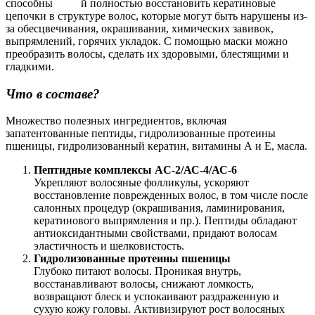
способны й полностью восстановить кератиновые
цепочки в структуре волос, которые могут быть нарушены из-
за обесцвечивания, окрашивания, химических завивок,
выпрямлений, горячих укладок. С помощью маски можно
преобразить волосы, сделать их здоровыми, блестящими и
гладкими.
Что в составе?
Множество полезных ингредиентов, включая
запатентованные пептиды, гидролизованные протеины
пшеницы, гидролизованный кератин, витамины А и Е, масла.
Пептидные комплексы AC-2/АС-4/АС-6
Укрепляют волосяные фолликулы, ускоряют
восстановление поврежденных волос, в том числе после
салонных процедур (окрашивания, ламинирования,
кератинового выпрямления и пр.). Пептиды обладают
антиоксидантными свойствами, придают волосам
эластичность и шелковистость.
Гидролизованные протеины пшеницы
Глубоко питают волосы. Проникая внутрь,
восстанавливают волосы, снижают ломкость,
возвращают блеск и успокаивают раздраженную и
сухую кожу головы. Активизируют рост волосяных