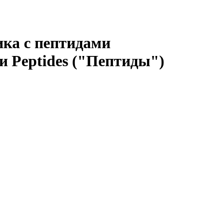
ика с пептидами
 Peptides ("Пептиды")