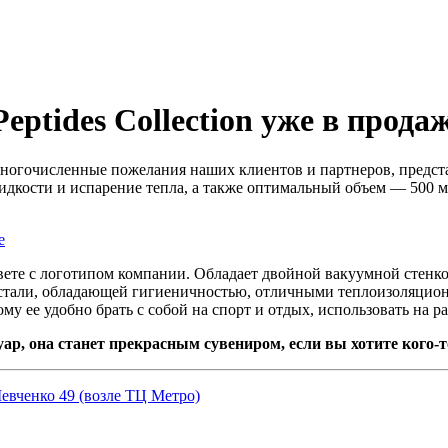
ptides Collection уже в прода
я многочисленные пожелания наших клиентов и партнеров, пред
кости и испарение тепла, а также оптимальный объем — 500 мл.
цвете с логотипом компании. Обладает двойной вакуумной стенк
стали, обладающей гигиеничностью, отличными теплоизоляцио
 ее удобно брать с собой на спорт и отдых, использовать на ра
р, она станет прекрасным сувениром, если вы хотите кого-т
Шевченко 49 (возле ТЦ Метро)